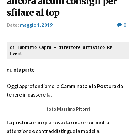
ancora alcuni consigli per
sfilare al top
Date:
maggio 1, 2019
Author:
0
RP
Fashion
&
Glamour
di Fabrizio Capra – direttore artistico RP 
News
Event
quinta parte
Oggi approfondiamo la
Camminata
e la
Postura
da
tenere in passerella.
foto Massimo Pitorri
La
postura
è un qualcosa da curare con molta
attenzione e contraddistingue la modella.