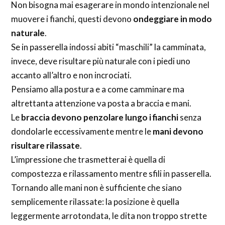
Non bisogna mai esagerare in mondo intenzionale nel
muovere i fianchi, questi devono
ondeggiare in modo
naturale
.
Se in passerella indossi abiti “maschili” la camminata,
invece, deve risultare più naturale con i piedi uno
accanto all’altro e non incrociati.
Pensiamo alla postura e a come camminare ma
altrettanta attenzione va posta a braccia e mani.
Le
braccia devono penzolare lungo i fianchi
senza
dondolarle eccessivamente mentre le
mani devono
risultare rilassate
.
L’impressione che trasmetterai è quella di
compostezza e rilassamento mentre sfili in passerella.
Tornando alle mani non è sufficiente che siano
semplicemente rilassate: la posizione è quella
leggermente arrotondata, le dita non troppo strette