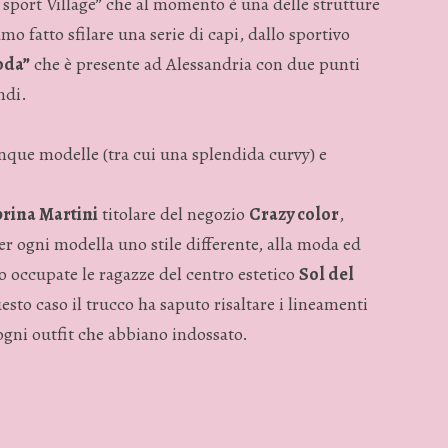
o sport Village” che al momento è una delle strutture
mo fatto sfilare una serie di capi, dallo sportivo
oda”
che è presente ad Alessandria con due punti
ndi.
cinque modelle (tra cui una splendida curvy) e
rina Martini
titolare del negozio
Crazy color
,
per ogni modella uno stile differente, alla moda ed
o occupate le ragazze del centro estetico
Sol del
sto caso il trucco ha saputo risaltare i lineamenti
 ogni outfit che abbiano indossato.