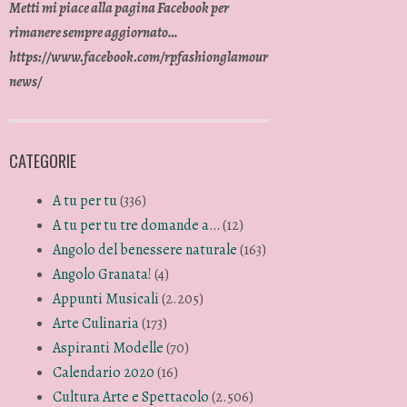
Metti mi piace alla pagina Facebook per
rimanere sempre aggiornato…
https://www.facebook.com/rpfashionglamour
news/
CATEGORIE
A tu per tu
(336)
ntrattenimento ad Alessandria. 
A tu per tu tre domande a…
(12)
Angolo del benessere naturale
(163)
Angolo Granata!
(4)
Appunti Musicali
(2.205)
Arte Culinaria
(173)
Aspiranti Modelle
(70)
Calendario 2020
(16)
Cultura Arte e Spettacolo
(2.506)