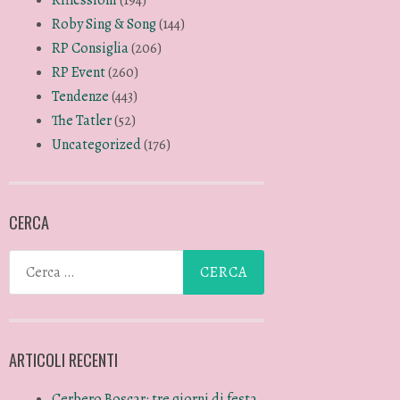
Roby Sing & Song
(144)
RP Consiglia
(206)
RP Event
(260)
Tendenze
(443)
The Tatler
(52)
Uncategorized
(176)
CERCA
ARTICOLI RECENTI
Cerbero Boscar: tre giorni di festa