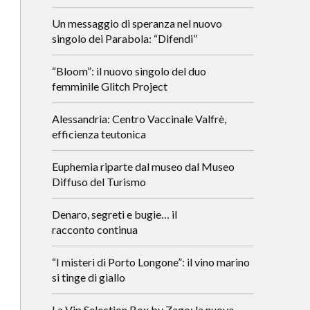
Un messaggio di speranza nel nuovo
singolo dei Parabola: “Difendi”
“Bloom”: il nuovo singolo del duo
femminile Glitch Project
Alessandria: Centro Vaccinale Valfrè,
efficienza teutonica
Euphemia riparte dal museo dal Museo
Diffuso del Turismo
Denaro, segreti e bugie… il
racconto continua
“I misteri di Porto Longone”: il vino marino
si tinge di giallo
La Vip Selection Box by Zago: la nuova