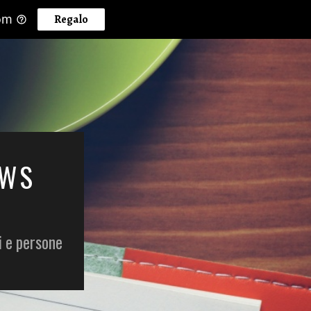
om
Regalo
EWS
i e persone