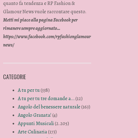
quanto fa tendenza e RP Fashion &
Glamour News vuole raccontare questo.
Metti mi piace alla pagina Facebook per
rimanere sempre aggiornato…
https://www.facebook.com/rpfashionglamour
news/
CATEGORIE
A tu per tu
(338)
A tu per tu tre domande a…
(12)
Angolo del benessere naturale
(163)
Angolo Granata!
(4)
Appunti Musicali
(2.205)
Arte Culinaria
(173)