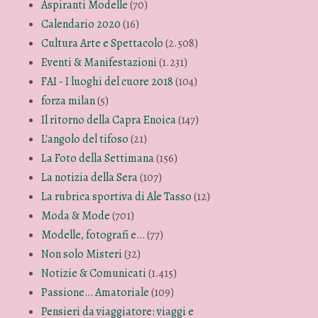
Aspiranti Modelle
(70)
Calendario 2020
(16)
Cultura Arte e Spettacolo
(2.508)
Eventi & Manifestazioni
(1.231)
FAI - I luoghi del cuore 2018
(104)
forza milan
(5)
Il ritorno della Capra Enoica
(147)
L'angolo del tifoso
(21)
La Foto della Settimana
(156)
La notizia della Sera
(107)
La rubrica sportiva di Ale Tasso
(12)
Moda & Mode
(701)
Modelle, fotografi e…
(77)
Non solo Misteri
(32)
Notizie & Comunicati
(1.415)
Passione… Amatoriale
(109)
Pensieri da viaggiatore: viaggi e