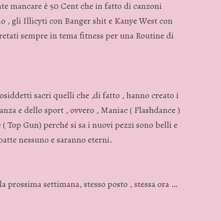
nte mancare è 50 Cent che in fatto di canzoni
o , gli Illicyti con Banger shit e Kanye West con
etati sempre in tema fitness per una Routine di
osiddetti sacri quelli che ,di fatto , hanno creato i
anza e dello sport , ovvero , Maniac ( Flashdance )
( Top Gun) perché si sa i nuovi pezzi sono belli e
 batte nessuno e saranno eterni.
a prossima settimana, stesso posto , stessa ora …