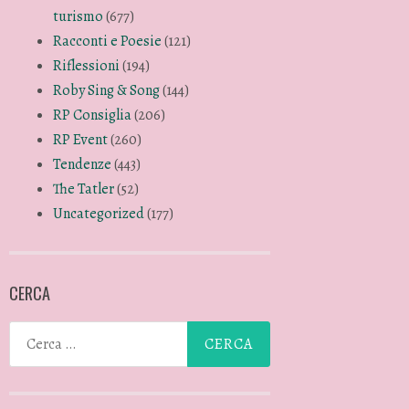
turismo
(677)
Racconti e Poesie
(121)
Riflessioni
(194)
Roby Sing & Song
(144)
RP Consiglia
(206)
RP Event
(260)
Tendenze
(443)
The Tatler
(52)
Uncategorized
(177)
CERCA