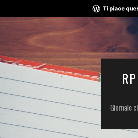
Ti piace ques
RP
Giornale c