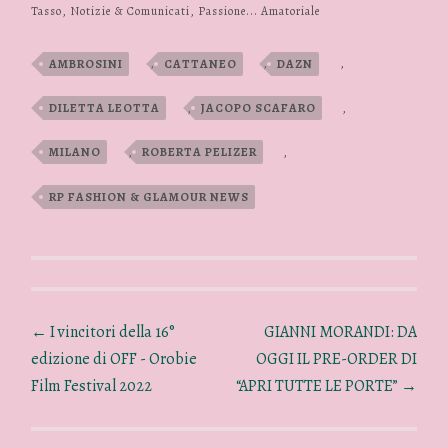
Tasso
,
Notizie & Comunicati
,
Passione... Amatoriale
AMBROSINI
,
CATTANEO
,
DAZN
,
DILETTA LEOTTA
,
JACOPO SCAFARO
,
MILANO
,
ROBERTA PELIZER
,
RP FASHION & GLAMOUR NEWS
←
I vincitori della 16°
GIANNI MORANDI: DA
edizione di OFF - Orobie
OGGI IL PRE-ORDER DI
Film Festival 2022
“APRI TUTTE LE PORTE”
→