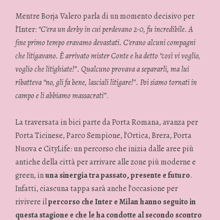
Mentre Borja Valero parla di un momento decisivo per
l’Inter:
“C’era un derby in cui perdevano 2-0, fu incredibile. A
fine primo tempo eravamo devastati. C’erano alcuni compagni
che litigavano. È arrivato mister Conte e ha detto “così vi voglio,
voglio che litighiate!”. Qualcuno provava a separarli, ma lui
ribatteva “no, gli fa bene, lasciali litigare!”. Poi siamo tornati in
campo e li abbiamo massacrati”
.
La traversata in bici parte da Porta Romana, avanza per
Porta Ticinese, Parco Sempione, l’Ortica, Brera, Porta
Nuova e CityLife: un percorso che inizia dalle aree più
antiche della città per arrivare alle zone più moderne e
green, in
una sinergia tra passato, presente e futuro
.
Infatti, ciascuna tappa sarà anche l’occasione per
rivivere il
percorso che Inter e Milan hanno seguito in
questa stagione e che le ha condotte al secondo scontro