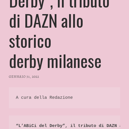
di DAZN allo
storico
derby milanese
GENNAIO 31, 2022
/
RP
FASHION
&
A cura della Redazione 
GLAMOUR
NEWS
“L’ABiCi del Derby”, il tributo di DAZN all