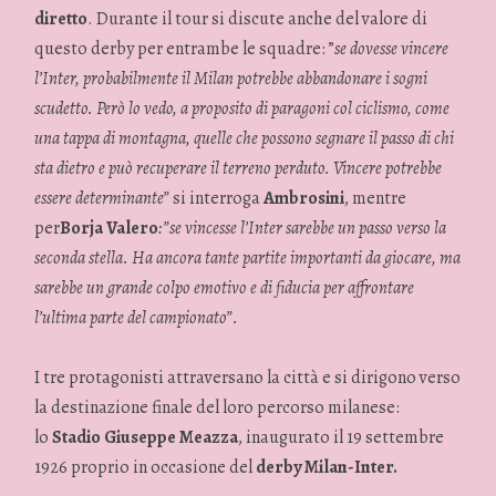
diretto
. Durante il tour si discute anche del valore di
questo derby per entrambe le squadre: ”
se dovesse vincere
l’Inter, probabilmente il Milan potrebbe abbandonare i sogni
scudetto. Però lo vedo, a proposito di paragoni col ciclismo, come
una tappa di montagna, quelle che possono segnare il passo di chi
sta dietro e può recuperare il terreno perduto. Vincere potrebbe
essere determinante”
si interroga
Ambrosini
, mentre
per
Borja Valero
:”se vincesse l’Inter sarebbe un passo verso la
seconda stella. Ha ancora tante partite importanti da giocare, ma
sarebbe un grande colpo emotivo e di fiducia per affrontare
l’ultima parte del campionato”.
I tre protagonisti attraversano la città e si dirigono verso
la destinazione finale del loro percorso milanese:
lo
Stadio Giuseppe Meazza
, inaugurato il 19 settembre
1926 proprio in occasione del
derby Milan-Inter.