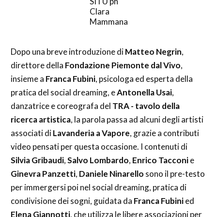
SITU ph
Clara
Mammana
Dopo una breve introduzione di
Matteo Negrin
,
direttore della
Fondazione Piemonte dal Vivo
,
insieme a
Franca Fubini
, psicologa ed esperta della
pratica del social dreaming, e
Antonella Usai
,
danzatrice e coreografa del
TRA - tavolo della
ricerca artistica
, la parola passa ad alcuni degli artisti
associati di
Lavanderia a Vapore
, grazie a contributi
video pensati per questa occasione. I contenuti di
Silvia Gribaudi
,
Salvo Lombardo
,
Enrico Tacconi
e
Ginevra Panzetti
,
Daniele Ninarello
sono il pre-testo
per immergersi poi nel social dreaming, pratica di
condivisione dei sogni, guidata da
Franca Fubini
ed
Elena Giannotti
, che utilizza le libere associazioni per