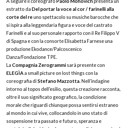
A seguire il coreografo
Paolo Mohovich
presenta un
estratto da
Del portar la voce al cor / farinelli alla
corte del re
uno spettacolo su musiche barocche che
si ispira alla leggendaria figura e voce del castrato
Farinelli e al suo personale rapporto con il Re Filippo V
di Spagna e con la consorte Elisabetta Farnese una
produzione Ekodance/Palcoscenico
Danza/Fondazione TPE.
La
Compagnia Zerogrammi
sarà presente con
ELEGÌA
a small picture on lost things con la
coreografia di
Stefano Mazzotta
. Nell’indagine
intorno al topos dell’esilio, questa creazione racconta,
oltre il suo significato geografico, la condizione
morale che riguardi chiunque possa sentirsi estraneo
al mondo in cui vive, collocandolo in uno stato di
sospensione tra passato e futuro, speranza e