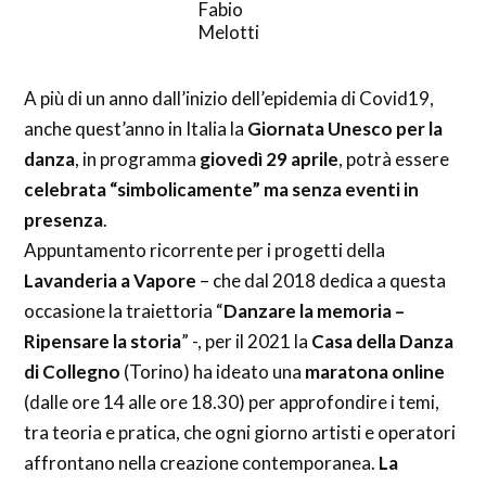
Fabio
Melotti
A più di un anno dall’inizio dell’epidemia di Covid19,
anche quest’anno in Italia la
Giornata Unesco per la
danza
, in programma
giovedì 29 aprile
, potrà essere
celebrata “simbolicamente” ma senza eventi in
presenza
.
Appuntamento ricorrente per i progetti della
Lavanderia a Vapore
– che dal 2018 dedica a questa
occasione la traiettoria “
Danzare la memoria –
Ripensare la storia
” -, per il 2021 la
Casa della Danza
di Collegno
(Torino) ha ideato una
maratona online
(dalle ore 14 alle ore 18.30) per approfondire i temi,
tra teoria e pratica, che ogni giorno artisti e operatori
affrontano nella creazione contemporanea.
La