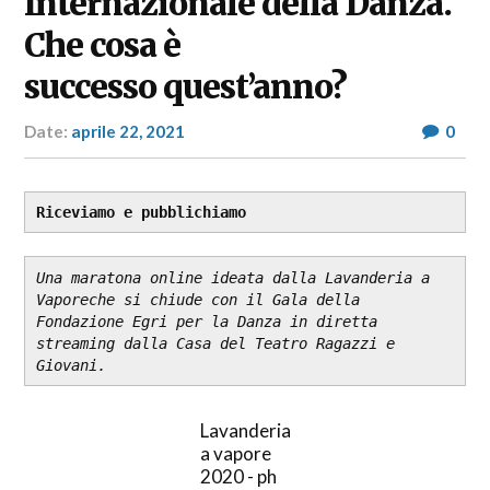
Internazionale della Danza.
Che cosa è
successo quest’anno?
Date:
aprile 22, 2021
Author:
0
RP
Fashion
&
Glamour
Riceviamo e pubblichiamo
News
Una maratona online ideata dalla Lavanderia a 
Vaporeche si chiude con il Gala della 
Fondazione Egri per la Danza in diretta 
streaming dalla Casa del Teatro Ragazzi e 
Giovani.
Lavanderia
a vapore
2020 - ph