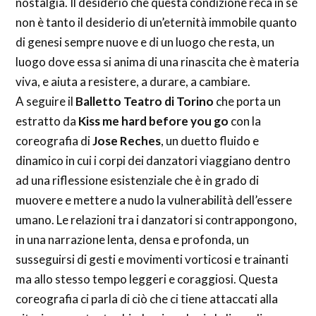
nostalgia. Il desiderio che questa condizione reca in sé
non è tanto il desiderio di un’eternità immobile quanto
di genesi sempre nuove e di un luogo che resta, un
luogo dove essa si anima di una rinascita che è materia
viva, e aiuta a resistere, a durare, a cambiare.
A seguire il
Balletto Teatro di Torino
che porta un
estratto da
Kiss me hard before you go
con la
coreografia di
Jose Reches
, un duetto fluido e
dinamico in cui i corpi dei danzatori viaggiano dentro
ad una riflessione esistenziale che è in grado di
muovere e mettere a nudo la vulnerabilità dell’essere
umano. Le relazioni tra i danzatori si contrappongono,
in una narrazione lenta, densa e profonda, un
susseguirsi di gesti e movimenti vorticosi e trainanti
ma allo stesso tempo leggeri e coraggiosi. Questa
coreografia ci parla di ciò che ci tiene attaccati alla