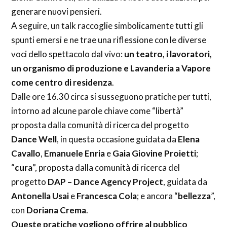
generare nuovi pensieri.
A seguire, un talk raccoglie simbolicamente tutti gli
spunti emersi e ne trae una riflessione con le diverse
voci dello spettacolo dal vivo:
un teatro, i lavoratori,
un organismo di produzione e Lavanderia a Vapore
come centro di residenza
.
Dalle ore 16.30 circa si susseguono pratiche per tutti,
intorno ad alcune parole chiave come “libertà”
proposta dalla comunità di ricerca del progetto
Dance Well
, in questa occasione guidata da
Elena
Cavallo
,
Emanuele Enria
e
Gaia Giovine Proietti
;
“
cura
”, proposta dalla comunità di ricerca del
progetto
DAP – Dance Agency Project
, guidata da
Antonella Usai
e
Francesca Cola
; e ancora “
bellezza
”,
con
Doriana Crema
.
Queste pratiche vogliono offrire al pubblico