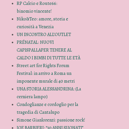
RP Calcio e Route66:
binomio vincente!
Niko&Teo: amore, storia e
curiosità a Venezia
UN INCONTRO ALL’OUTLET
PRÉNATAL: NUOVI
CAPISPALLAPER TENERE AL
CALDO I BIMBI DI TUTTE LE ETÀ
Street art for Rights Forum
Festival: in arrivo a Roma un
imponente murale di 40 metri
UNA STORIA ALESSANDRINA: (La
cerniera lampo)
Condoglianze e cordoglio per la
tragedia di Cantalupo
Simone Gianlorenzi: passione rock!
JOE BARBIERI: “30 ANNI SUONATI”