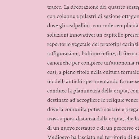
tracce. La decorazione dei quattro soste
con colonne e pilastri di sezione ottago
dove gli scalpellini, con rude semplicit
soluzioni innovative: un capitello pres
repertorio vegetale dei prototipi corin
raffigurazioni, l’ultimo infine, di form
canoniche per compiere un’autonoma rice
così, a pieno titolo nella cultura forma
modelli antichi sperimentando forme se
conduce la planimetria della cripta, co
destinato ad accogliere le reliquie vene
dove la comunità poteva sostare e pregare
trova a poca distanza dalla cripta, che h
di un nuovo restauro e di un percorso ch
Medioevo ha lasciato nel territorio di R