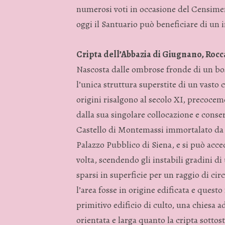
numerosi voti in occasione del Censimen
oggi il Santuario può beneficiare di un 
Cripta dell’Abbazia di Giugnano, Rocca
Nascosta dalle ombrose fronde di un bos
l’unica struttura superstite di un vasto
origini risalgono al secolo XI, precoce
dalla sua singolare collocazione e cons
Castello di Montemassi immortalato da 
Palazzo Pubblico di Siena, e si può acced
volta, scendendo gli instabili gradini di 
sparsi in superficie per un raggio di ci
l’area fosse in origine edificata e quest
primitivo edificio di culto, una chiesa a
orientata e larga quanto la cripta sotto