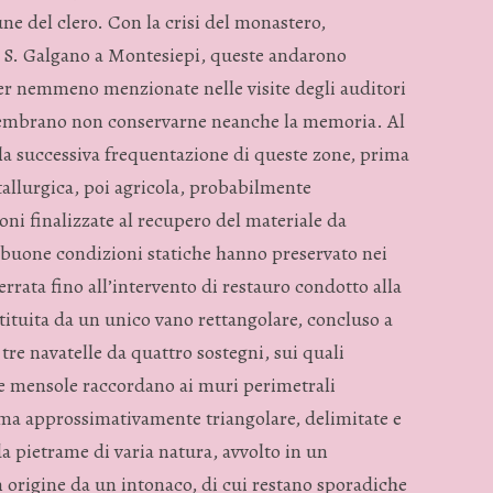
ne del clero. Con la crisi del monastero,
i S. Galgano a Montesiepi, queste andarono
er nemmeno menzionate nelle visite degli auditori
o sembrano non conservarne neanche la memoria. Al
 la successiva frequentazione di queste zone, prima
tallurgica, poi agricola, probabilmente
i finalizzate al recupero del materiale da
e buone condizioni statiche hanno preservato nei
terrata fino all’intervento di restauro condotto alla
stituita da un unico vano rettangolare, concluso a
tre navatelle da quattro sostegni, sui quali
une mensole raccordano ai muri perimetrali
forma approssimativamente triangolare, delimitate e
da pietrame di varia natura, avvolto in un
 origine da un intonaco, di cui restano sporadiche