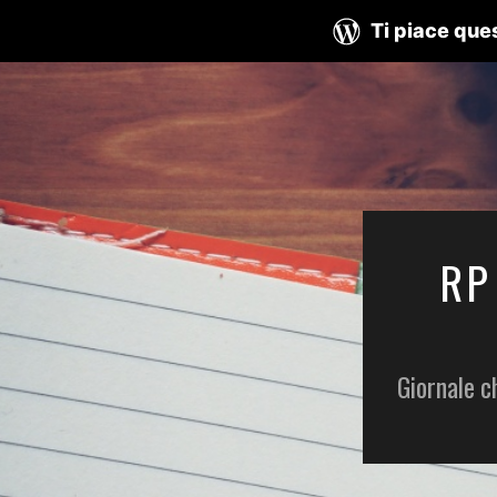
Ti piace ques
RP
Giornale c