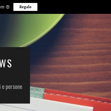
om
Regalo
EWS
i e persone