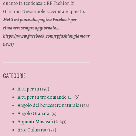
quanto fa tendenza e RP Fashion &
Glamour News vuole raccontare questo.
Metti mi piace alla pagina Facebook per
rimanere sempre aggiornato…
https://www.facebook.com/rpfashionglamour
news/
CATEGORIE
A tu per tu
(156)
A tu per tu tre domande a…
(6)
Angolo del benessere naturale
(152)
Angolo Granata!
(4)
Appunti Musicali
(2.143)
Arte Culinaria
(155)