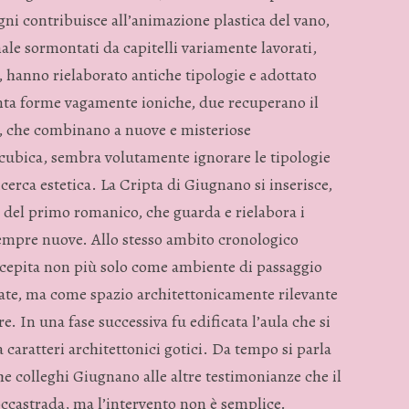
gni contribuisce all’animazione plastica del vano,
nale sormontati da capitelli variamente lavorati,
à, hanno rielaborato antiche tipologie e adottato
enta forme vagamente ioniche, due recuperano il
zi, che combinano a nuove e misteriose
a cubica, sembra volutamente ignorare le tipologie
rca estetica. La Cripta di Giugnano si inserisce,
le del primo romanico, che guarda e rielabora i
mpre nuove. Allo stesso ambito cronologico
ncepita non più solo come ambiente di passaggio
rate, ma come spazio architettonicamente rilevante
. In una fase successiva fu edificata l’aula che si
a caratteri architettonici gotici. Da tempo si parla
e colleghi Giugnano alle altre testimonianze che il
occastrada, ma l’intervento non è semplice.