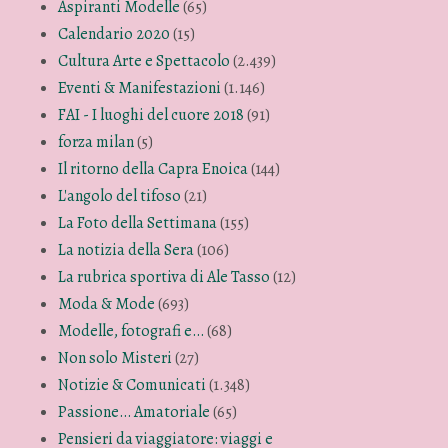
Aspiranti Modelle
(65)
Calendario 2020
(15)
Cultura Arte e Spettacolo
(2.439)
Eventi & Manifestazioni
(1.146)
FAI - I luoghi del cuore 2018
(91)
forza milan
(5)
Il ritorno della Capra Enoica
(144)
L'angolo del tifoso
(21)
La Foto della Settimana
(155)
La notizia della Sera
(106)
La rubrica sportiva di Ale Tasso
(12)
Moda & Mode
(693)
Modelle, fotografi e…
(68)
Non solo Misteri
(27)
Notizie & Comunicati
(1.348)
Passione… Amatoriale
(65)
Pensieri da viaggiatore: viaggi e