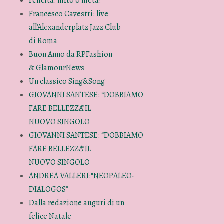
Felicità: mito o meta?
Francesco Cavestri: live
all’Alexanderplatz Jazz Club
di Roma
Buon Anno da RPFashion
& GlamourNews
Un classico Sing&Song
GIOVANNI SANTESE: “DOBBIAMO
FARE BELLEZZA”IL
NUOVO SINGOLO
GIOVANNI SANTESE: “DOBBIAMO
FARE BELLEZZA”IL
NUOVO SINGOLO
ANDREA VALLERI:“NEOPALEO-
DIALOGOS”
Dalla redazione auguri di un
felice Natale