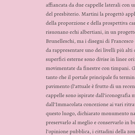
affiancata da due cappelle laterali con u
del presbiterio. Martini la progettò app
della proporzione e della prospettiva car
risuonano echi albertiani, in un proge
Brunelleschi, ma i disegni di Francesco 
da rappresentare uno dei livelli più alti
superfici esterne sono divise in linee or
movimentate da finestre con timpani. Gl
tanto che il portale principale fu termina
pavimento (l’attuale è frutto di un recen
cappelle sono ispirate dall’iconografia 
dall’Immacolata concezione ai vari ritrat
questo luogo, dichiarato monumento na
preservarlo al meglio e conservarlo in b
l’opinione pubblica, i cittadini della zo