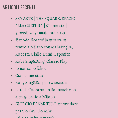
ARTICOLI RECENTI
SKY ARTE | THE SQUARE. SPAZIO
ALLA CULTURA | 6° puntata |
giovedì 26 gennaio ore 20.40
“A modo Nostro” la musica in
teatro a Milano con MaLaVoglia,
Roberta Giallo, Lumi, Esposito
Roby Sing&Song: Classic Play
Io non sono felice
Ciao come stai?
Roby Sing&Song: new season
Lorella Cuccarini in Rapunzel: fino
al 29 gennaio a Milano
GIORGIO PANARIELLO: nuove date
per “LA FAVOLA MIA”