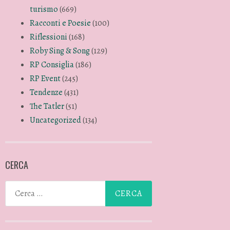
turismo
(669)
Racconti e Poesie
(100)
Riflessioni
(168)
Roby Sing & Song
(129)
RP Consiglia
(186)
RP Event
(245)
Tendenze
(431)
The Tatler
(51)
Uncategorized
(134)
CERCA