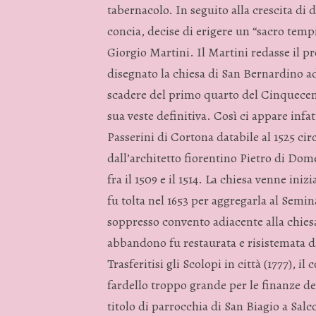
tabernacolo. In seguito alla crescita di d
concia, decise di erigere un “sacro temp
Giorgio Martini. Il Martini redasse il pr
disegnato la chiesa di San Bernardino ad 
scadere del primo quarto del Cinquecent
sua veste definitiva. Così ci appare infa
Passerini di Cortona databile al 1525 cir
dall’architetto fiorentino Pietro di Dom
fra il 1509 e il 1514. La chiesa venne iniz
fu tolta nel 1653 per aggregarla al Semina
soppresso convento adiacente alla chiesa
abbandono fu restaurata e risistemata da
Trasferitisi gli Scolopi in città (1777), 
fardello troppo grande per le finanze dell
titolo di parrocchia di San Biagio a Salc