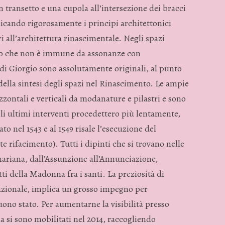
n transetto e una cupola all’intersezione dei bracci
licando rigorosamente i principi architettonici
i all’architettura rinascimentale. Negli spazi
tto che non è immune da assonanze con
di Giorgio sono assolutamente originali, al punto
 della sintesi degli spazi nel Rinascimento. Le ampie
izzontali e verticali da modanature e pilastri e sono
i ultimi interventi procedettero più lentamente,
to nel 1543 e al 1549 risale l’esecuzione del
te rifacimento). Tutti i dipinti che si trovano nelle
mariana, dall’Assunzione all’Annunciazione,
ti della Madonna fra i santi. La preziosità di
zionale, implica un grosso impegno per
uono stato. Per aumentarne la visibilità presso
na si sono mobilitati nel 2014, raccogliendo