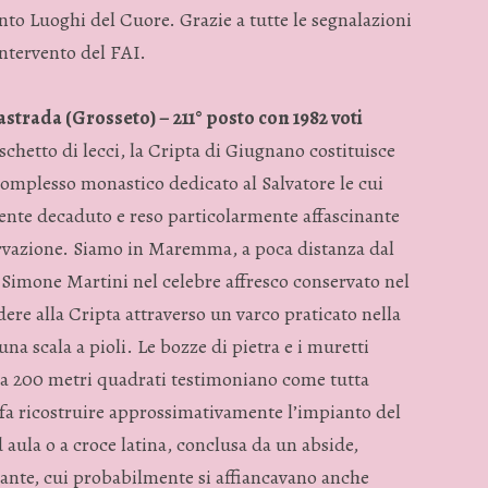
to Luoghi del Cuore. Grazie a tutte le segnalazioni
intervento del FAI.
strada (Grosseto) – 211° posto con 1982 voti
chetto di lecci, la Cripta di Giugnano costituisce
 complesso monastico dedicato al Salvatore le cui
mente decaduto e reso particolarmente affascinante
ervazione. Siamo in Maremma, a poca distanza dal
Simone Martini nel celebre affresco conservato nel
ere alla Cripta attraverso un varco praticato nella
una scala a pioli. Le bozze di pietra e i muretti
rca 200 metri quadrati testimoniano come tutta
o fa ricostruire approssimativamente l’impianto del
d aula o a croce latina, conclusa da un abside,
stante, cui probabilmente si affiancavano anche