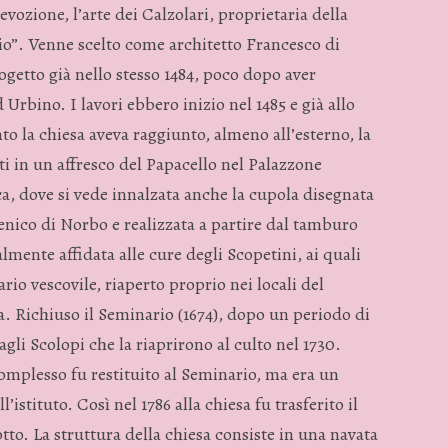
evozione, l’arte dei Calzolari, proprietaria della
io”. Venne scelto come architetto Francesco di
ogetto già nello stesso 1484, poco dopo aver
Urbino. I lavori ebbero inizio nel 1485 e già allo
o la chiesa aveva raggiunto, almeno all’esterno, la
tti in un affresco del Papacello nel Palazzone
ca, dove si vede innalzata anche la cupola disegnata
enico di Norbo e realizzata a partire dal tamburo
ialmente affidata alle cure degli Scopetini, ai quali
rio vescovile, riaperto proprio nei locali del
. Richiuso il Seminario (1674), dopo un periodo di
gli Scolopi che la riaprirono al culto nel 1730.
il complesso fu restituito al Seminario, ma era un
’istituto. Così nel 1786 alla chiesa fu trasferito il
otto. La struttura della chiesa consiste in una navata